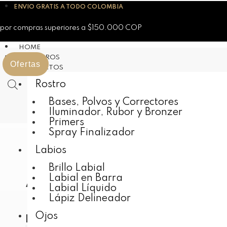
Skip
ENVIO GRATIS A TODO COLOMBIA
to
content
por compras superiores a $150.000 COP
HOME
NOSOTROS
Ofertas
PRODUCTOS
Rostro
Bases, Polvos y Correctores
Iluminador, Rubor y Bronzer
Primers
Spray Finalizador
Labios
Brillo Labial
Acceder
Labial en Barra
Labial Líquido
Lápiz Delineador
Ojos
Nombre de usuario o correo electrónico