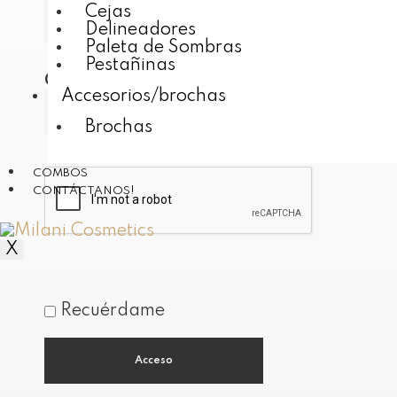
Cejas
Delineadores
Paleta de Sombras
Pestañinas
Obligatorio
Contraseña
*
Accesorios/brochas
Brochas
COMBOS
CONTÁCTANOS!
X
Recuérdame
Acceso