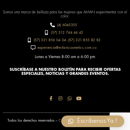
Somos una marca de belleza para las mujeres que AMAN experimentar con el
color.
(4) 6045355
(57) 312 744 44 42
(57) 321 856 04 04 -(57) 321 855 82 82
experiencia@milanicosmetics.com.co
Lunes a Viernes 8:00 am a 6:00 pm
SUSCRÍBASE A NUESTRO BOLETÍN PARA RECIBIR OFERTAS
ESPECIALES, NOTICIAS Y GRANDES EVENTOS.
Escríbenos Ya !
Todos los derechos reservados –
Comercializadora Fiel A tu Belleza 2020
.