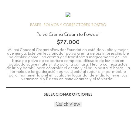
BASES, POLVOS Y CORRECTORES
ROSTRO
Polvo Crema Cream to Powder
$
77.000
Milani Conceal CreamtoPowder Foundation está de vuelta y mejor
que nunca. Este perfeccionador polvo crema de tez imprescindible
se desliza como una crema y se transforma mágicamente en una
base de polvo de cobertura completa, difusora de luz, con un
acabado suave mate y listo para la cámara. Hecho con extractos
de lirio y bambú para controlar el aceite y el brillo hasta 16 horas. La
fórmula de larga duración es resistente al sudor e impermeable
para mantener la piel en cualquier lugar donde el día lo lleve. Las
vitaminas A y E ricas en antioxidantes y el té verde…
SELECCIONAR OPCIONES
Quick view