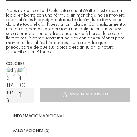
Nuestro icónico Bold Color Statement Matte Lipstick es un
labial en barra con una fórmula sin manchas, no se moverá,
estos labiales hiperpigmentados te darán duracíon y color
durante todo el día. Nuestra fórmula de fácil deslizamiento,
rica en pigmentos, proporciona una aplicación suave y se
seca cómodamente, ofreciendo hasta 8 horas de colores
llamativos. Y como están infundidos con aceite Monoi para
mantener los labios hidratados, nunca tendrá que
preocuparse de que sus labios pierdan su brillo natural.
Disponibles en 8 tonos.
COLORES
AÑADIR AL CARRITO
INFORMACIÓN ADICIONAL
VALORACIONES (0)