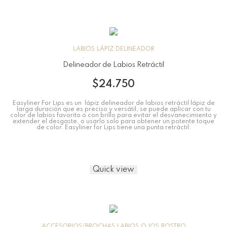
LABIOS
LÁPIZ DELINEADOR
Delineador de Labios Retráctil
$
24.750
Easyliner For Lips es un lápiz delineador de labios retráctil lápiz de
larga duración que es preciso y versátil, se puede aplicar con tu
color de labios favorito o con brillo para evitar el desvanecimiento y
extender el desgaste, o usarlo solo para obtener un potente toque
de color. Easyliner for Lips tiene una punta retráctil.
Quick view
ACCESORIOS/BROCHAS
LABIOS
OJOS
ROSTRO