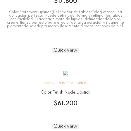
$
17.800
Color Statement Lipliner (Delineador de Labios Color) ofrece una
aplicación perfecta. Puede definir, dar forma y rellenar los labios
con facilidad. El acabado mate de lujo del delineador de labios
crea el lienzo perfecto para el color de larga duración y ricamente
pigmentado se adapta maravillosamente a todos los tonos de piel.
Quick view
LABIAL EN BARRA
LABIOS
Color Fetish Nude Lipstick
$
61.200
Quick view