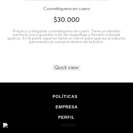
Cosmétiquera en cuero
$
30.000
Práctica y elegante cosmétiquera en cuero. Tiene un tamaño
perfecto para guardar tu kit de maquillaje y llevarlo a donde
quieras. En la parte superior tiene un cierre para que tus productos
permanezcan siempre dentro de la bolsa.
Quick view
POLÍTICAS
EMPRESA
PERFIL