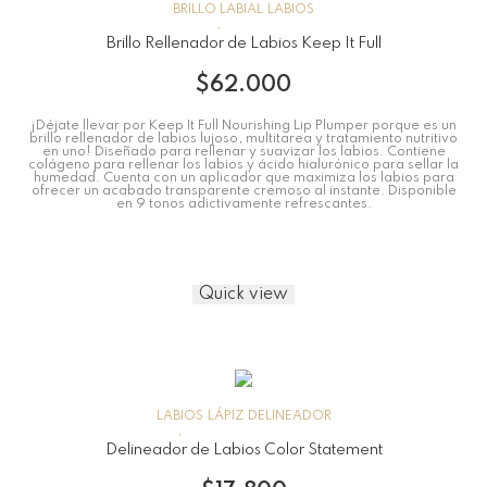
BRILLO LABIAL
LABIOS
Brillo Rellenador de Labios Keep It Full
$
62.000
¡Déjate llevar por Keep It Full Nourishing Lip Plumper porque es un
brillo rellenador de labios lujoso, multitarea y tratamiento nutritivo
en uno! Diseñado para rellenar y suavizar los labios. Contiene
colágeno para rellenar los labios y ácido hialurónico para sellar la
humedad. Cuenta con un aplicador que maximiza los labios para
ofrecer un acabado transparente cremoso al instante. Disponible
en 9 tonos adictivamente refrescantes.
Quick view
LABIOS
LÁPIZ DELINEADOR
Delineador de Labios Color Statement