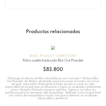
Productos relacionados
BASES, POLVOS Y CORRECTORES
Polvo suelto traslucido Blur Out Powder
$
83.800
Obtenga el efecto de filtro de belleza con Conceal + Perfect Blur
Out Powder de Milani: diseñado para funcionar en todos los tonos
de piel, este polvo finamente molido ayuda a crear un velo
impecable en la piel que se difumina y logra un acabado totalmente
único. Nuestra fórmula siempre sedosa, ligera y sin talco es
perfecta para los amantes del maquillaje. Aplícalo como toque final
a tu rutina de maquillaje o úsalo solo para obtener un acabado
impecable y perfecto.