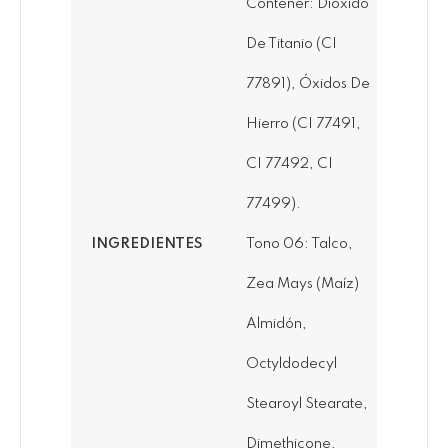
Contener: Dióxido
De Titanio (CI
77891), Óxidos De
Hierro (CI 77491,
CI 77492, CI
77499).
INGREDIENTES
Tono 06: Talco,
Zea Mays (Maíz)
Almidón,
Octyldodecyl
Stearoyl Stearate,
Dimethicone,