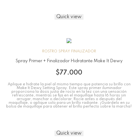
Quick view
ROSTRO
SPRAY FINALIZADOR
Spray Primer + Finalizador Hidratante Make It Dewy
$
77.000
Aplique e hidrate la piel al mismo tiempo que potencia su brillo con
Make It Dewy Setting Spray. Este spray primer iluminador
proporciona la dosis justa de rocío en la tez con una sensación
refrescante, mientras se fija en el maquillaje hasta 16 horas sin
arrugar, manchar o decolorar. Rocíe antes o después del
maquillaje, o aplique solo para un brillo radiante. ¡Guárdelo en su
bolsa de maquillaje para obtener el brillo perfecto sobre la marcha!
Quick view