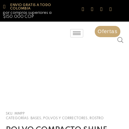
ENVIO GRATIS A TODO
COLOMBIA
por compras superiores a
$150.000 COP
Ofertas
SKU:
MMPP
CATEGORÍAS:
BASES, POLVOS Y CORRECTORES
,
ROSTRO