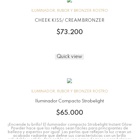
ILUMINADOR, RUBOR Y BRONZER
ROSTRO
CHEEK KISS/ CREAM BRONZER
$
73.200
Quick view
ILUMINADOR, RUBOR Y BRONZER
ROSTRO
Iluminador Compacto Strobelight
$
65.000
¡Enciende tu brillo! El iluminador compacto Strobelight Instant Glow
Powder hace que los reflejos sean fáciles para principiantes de
belleza y expertos por igual. Las perlas que reflejan la luz crean un
acabado radiante que define sus características con un brillo