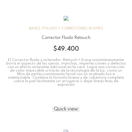
BASES, POLVOS Y CORRECTORES
ROSTRO
Corrector Fluido Retouch
$
49.400
El Corrector fluido y aclarador; Retouch + Erase instantáneamente
borra el aspecto de las ojeras, manchas, imperfecciones y defectos
con un efecto aclarante adicional en la cara. Logre una corrección
de color impecable a través de la tecnología de la luz, como un
filtro de perfeccionamiento facial con un acabado liso e
indetectable. Combina la fórmula liviana y de cobertura completa
sobre la piel fácilmente sin arrugarse o dejar líneas finas de
expresión
Quick view