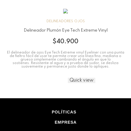
DELINEADORES
OJOS
Delineador Plumón Eye Tech Extreme Vinyl
$
40.900
El delineador de ojos Eye Tech Extreme vinyl Eyeliner con una punta
de fieltro fácil de usar te permite crear una línea fina, mediana o
gruesa simplemente cambiando el ángulo en que lo
sostienes. Resistente al agua y a prueba de sudor, se desliza
suavemente y permanece justo donde lo apliques.
Quick view
POLÍTICAS
EMPRESA