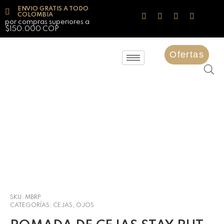
ENVIO GRATIS A TODO
COLOMBIA
por compras superiores a
$150.000 COP
Ofertas
SKU:
MBRP
CATEGORÍAS:
CEJAS
,
OJOS