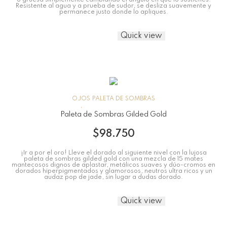
o gruesa simplemente cambiando el ángulo en que lo sostienes.
Resistente al agua y a prueba de sudor, se desliza suavemente y
permanece justo donde lo apliques.
Quick view
OJOS
PALETA DE SOMBRAS
Paleta de Sombras Gilded Gold
$
98.750
¡Ir a por el oro! Lleve el dorado al siguiente nivel con la lujosa
paleta de sombras gilded gold con una mezcla de 15 mates
mantecosos dignos de aplastar, metálicos suaves y dúo-cromos en
dorados hiperpigmentados y glamorosos, neutros ultra ricos y un
audaz pop de jade, sin lugar a dudas dorado.
Quick view