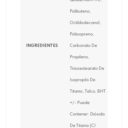
Quaternium-90,
Polibuteno,
Octildodecanol,
Poliisopreno,
INGREDIENTES
Carbonato De
Propileno,
Triisoestearato De
Isopropilo De
Titanio, Talco, BHT.
+/- Puede
Contener: Dióxido
De Titanio (CI