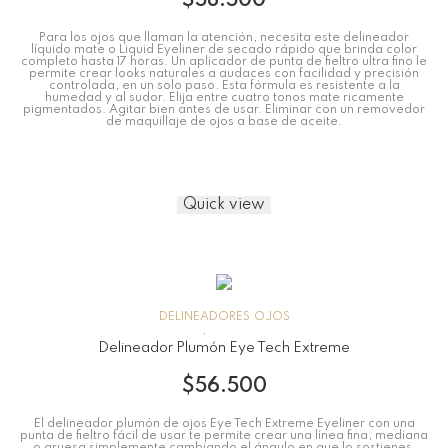
$
58.500
Para los ojos que llaman la atención, necesita este delineador
líquido mate o Liquid Eyeliner de secado rápido que brinda color
completo hasta 17 horas. Un aplicador de punta de fieltro ultra fino le
permite crear looks naturales a audaces con facilidad y precisión
controlada, en un solo paso. Esta fórmula es resistente a la
humedad y al sudor. Elija entre cuatro tonos mate ricamente
pigmentados. Agitar bien antes de usar. Eliminar con un removedor
de maquillaje de ojos a base de aceite.
Quick view
DELINEADORES
OJOS
Delineador Plumón Eye Tech Extreme
$
56.500
El delineador plumón de ojos Eye Tech Extreme Eyeliner con una
punta de fieltro fácil de usar te permite crear una línea fina, mediana