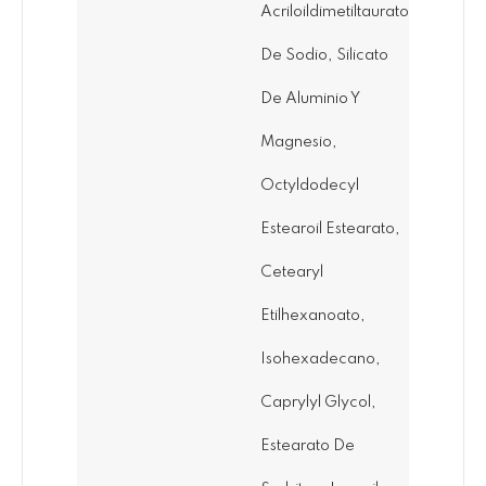
Acriloildimetiltaurato
De Sodio, Silicato
De Aluminio Y
Magnesio,
Octyldodecyl
Estearoil Estearato,
Cetearyl
Etilhexanoato,
Isohexadecano,
Caprylyl Glycol,
Estearato De