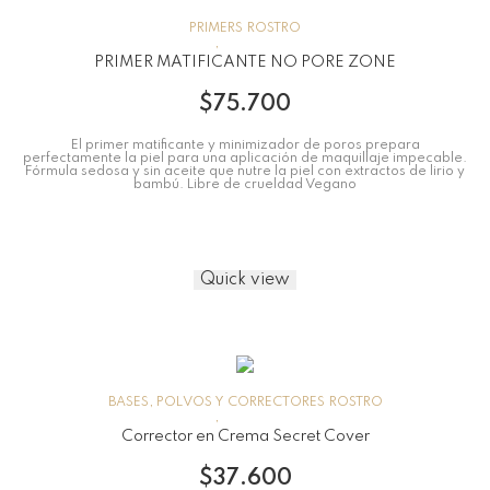
PRIMERS
ROSTRO
PRIMER MATIFICANTE NO PORE ZONE
$
75.700
El primer matificante y minimizador de poros prepara
perfectamente la piel para una aplicación de maquillaje impecable.
Fórmula sedosa y sin aceite que nutre la piel con extractos de lirio y
bambú. Libre de crueldad Vegano
Quick view
BASES, POLVOS Y CORRECTORES
ROSTRO
Corrector en Crema Secret Cover
$
37.600