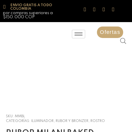
ENVIO GRATIS A TODO
COLOMBIA
por compras superiores a
$150.000 COP
Ofertas
SKU:
MMBL
CATEGORÍAS:
ILUMINADOR, RUBOR Y BRONZER
,
ROSTRO