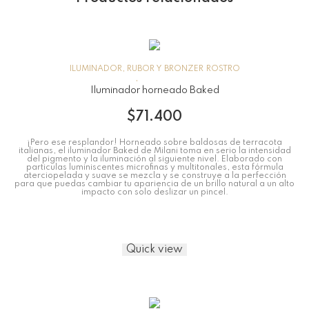
ILUMINADOR, RUBOR Y BRONZER
ROSTRO
Iluminador horneado Baked
$
71.400
¡Pero ese resplandor! Horneado sobre baldosas de terracota
italianas, el iluminador Baked de Milani toma en serio la intensidad
del pigmento y la iluminación al siguiente nivel. Elaborado con
particulas luminiscentes microfinas y multitonales, esta fórmula
aterciopelada y suave se mezcla y se construye a la perfección
para que puedas cambiar tu apariencia de un brillo natural a un alto
impacto con solo deslizar un pincel.
Quick view