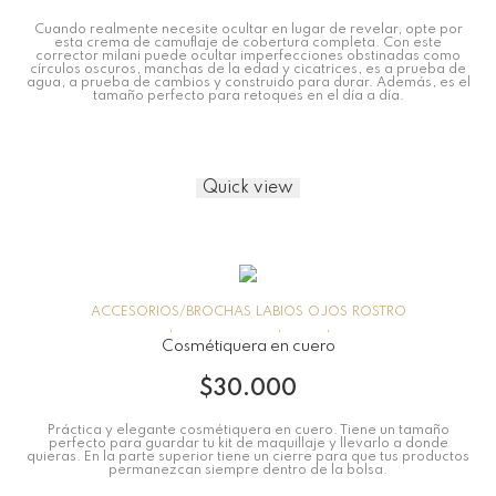
Cuando realmente necesite ocultar en lugar de revelar, opte por
esta crema de camuflaje de cobertura completa. Con este
corrector milani puede ocultar imperfecciones obstinadas como
círculos oscuros, manchas de la edad y cicatrices, es a prueba de
agua, a prueba de cambios y construido para durar. Además, es el
tamaño perfecto para retoques en el día a día.
Quick view
ACCESORIOS/BROCHAS
LABIOS
OJOS
ROSTRO
Cosmétiquera en cuero
$
30.000
Práctica y elegante cosmétiquera en cuero. Tiene un tamaño
perfecto para guardar tu kit de maquillaje y llevarlo a donde
quieras. En la parte superior tiene un cierre para que tus productos
permanezcan siempre dentro de la bolsa.