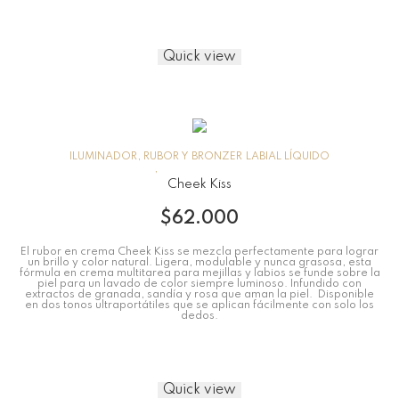
Quick view
ILUMINADOR, RUBOR Y BRONZER
LABIAL LÍQUIDO
Cheek Kiss
$
62.000
El rubor en crema Cheek Kiss se mezcla perfectamente para lograr
un brillo y color natural. Ligera, modulable y nunca grasosa, esta
fórmula en crema multitarea para mejillas y labios se funde sobre la
piel para un lavado de color siempre luminoso. Infundido con
extractos de granada, sandía y rosa que aman la piel. Disponible
en dos tonos ultraportátiles que se aplican fácilmente con solo los
dedos.
Quick view