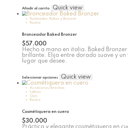
Quick view
Añadir al carrito
Iluminador, Rubor y Bronzer
Rostro
Bronceador Baked Bronzer
$
57.000
Hecho a mano en italia, Baked Bronzer
brillante. Elija entre dorado suave y 
lugar que desee.
Este
Quick view
Seleccionar opciones
producto
tiene
Accesorios/brochas
Labios
múltiples
Ojos
variantes.
Rostro
Las
opciones
Cosmétiquera en cuero
se
$
30.000
pueden
Práctica y elegante cosmétiquera en cu
elegir