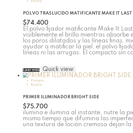
Rostro
múltiples
variantes.
POLVO TRASLUCIDO MATIFICANTE MAKE IT LAST
Las
opciones
$
74.400
se
El polvo fijador matificante Make It La
pueden
visiblemente el brillo mientras absorbe
elegir
los poros dilatados y las líneas finas, 
en
ayudar a matificar la piel, el polvo fij
la
líneas ni las arrugas. El compacto sin c
página
de
producto
Quick view
Leer más
Primers
Rostro
PRIMER ILUMINADOR BRIGHT SIDE
$
75.700
ilumina e ilumina al instante, nutre la 
mismo tiempo que difumina las imperfec
una textura de loción cremosa dejan la 