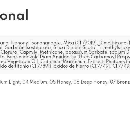
ional
no, Isononyl Isononanoate, Mica (CI 77019), Dimethicone, P
l, Sorbitán Isostearato, Silica Dimetil Silato, Trimethylsilox
Cloruro, Caprylyl Methicone, potassium Sorbate, sodium 
te, Benzimidazole Diam Amidoethyl Urea Carbamoyl Propyl 
ted Vegetable Oil, Crithmum Maritimum Extract, Pentaeryth
do de titanio (CI 77891), óxidos de hierro (CI 77491, CI 7749
edium Light, 04 Medium, 05 Honey, 06 Deep Honey, 07 Bron