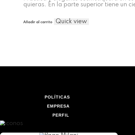
quieras. En la parte superior tiene un 
en
la
página
Quick view
Añadir al carrito
de
producto
POLÍTICAS
EMPRESA
PERFIL