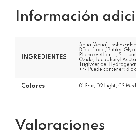
Información adic
Agua (Aqua), Isohexadeca
Dimeticona, Butilen Glyco
Phenoxyethanol, Sodium 
INGREDIENTES
Oxide, Tocopheryl Aceta
Triglyceride, Hydrogena
+/- Puede contener: dióxi
Colores
01 Fair, 02 Light, 03 M
Valoraciones