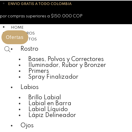
Skip
ENVIO GRATIS A TODO COLOMBIA
to
content
por compras superiores a $150.000 COP
HOME
NOSOTROS
Ofertas
PRODUCTOS
Rostro
Bases, Polvos y Correctores
Iluminador, Rubor y Bronzer
Primers
Spray Finalizador
Labios
Brillo Labial
Labial en Barra
Labial Líquido
Lápiz Delineador
Ojos