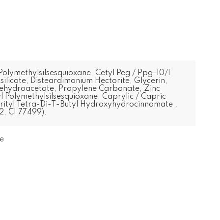
olymethylsilsesquioxane, Cetyl Peg / Ppg-10/1
ysilicate, Disteardimonium Hectorite, Glycerin,
Dehydroacetate, Propylene Carbonate, Zinc
Polymethylsilsesquioxane, Caprylic / Capric
rityl Tetra-Di-T-Butyl Hydroxyhydrocinnamate .
2, CI 77499).
ze