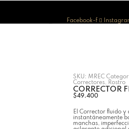
Facebook-f
Instagra
SKU:
MREC
Categor
Correctores
,
Rostro
CORRECTOR F
$
49.400
El Corrector fluido 
instantáneamente bor
manchas, imperfecci