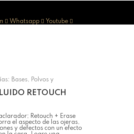
m
Whatsapp
Youtube
ías:
Bases, Polvos y
LUIDO RETOUCH
y aclarador; Retouch + Erase
ra el aspecto de las ojeras,
ones y defectos con un efecto