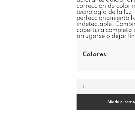
aclarante adicional 
corrección de color 
tecnología de la luz,
perfeccionamiento fa
indetectable. Combin
cobertura completa s
arrugarse o dejar lí
Colores
Corrector
Fluido
Retouch
cantidad
Añadir al carrit