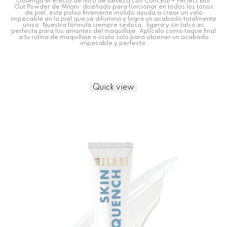
Obtenga el efecto de filtro de belleza con Conceal + Perfect Blur
Out Powder de Milani: diseñado para funcionar en todos los tonos
de piel, este polvo finamente molido ayuda a crear un velo
impecable en la piel que se difumina y logra un acabado totalmente
único. Nuestra fórmula siempre sedosa, ligera y sin talco es
perfecta para los amantes del maquillaje. Aplícalo como toque final
a tu rutina de maquillaje o úsalo solo para obtener un acabado
impecable y perfecto.
Quick view