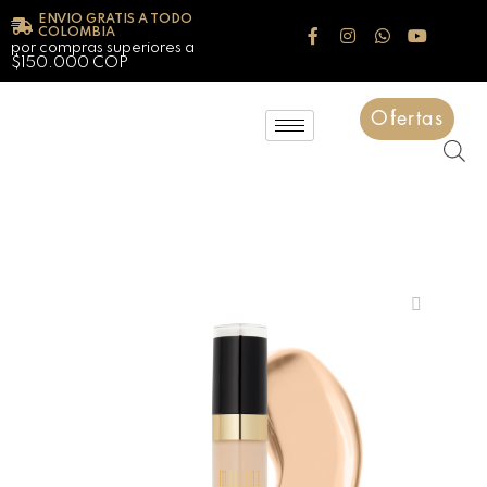
ENVIO GRATIS A TODO
COLOMBIA
por compras superiores a
$150.000 COP
Ofertas