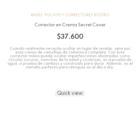
BASES, POLVOS Y CORRECTORES
ROSTRO
Corrector en Crema Secret Cover
$
37.600
Cuando realmente necesite ocultar en lugar de revelar, opte por
esta crema de camuflaje de cobertura completa. Con este
corrector milani puede ocultar imperfecciones obstinadas como
círculos oscuros, manchas de la edad y cicatrices, es a prueba de
agua, a prueba de cambios y construido para durar. Además, es el
tamaño perfecto para retoques en el día a día.
Quick view